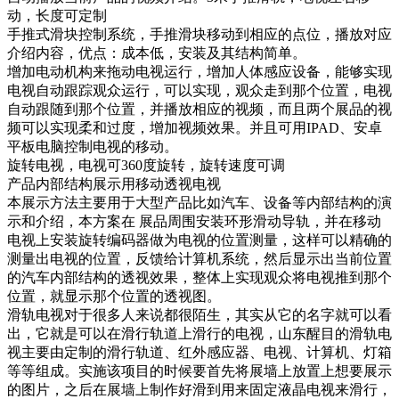
动，长度可定制
手推式滑块控制系统，手推滑块移动到相应的点位，播放对应
介绍内容，优点：成本低，安装及其结构简单。
增加电动机构来拖动电视运行，增加人体感应设备，能够实现
电视自动跟踪观众运行，可以实现，观众走到那个位置，电视
自动跟随到那个位置，并播放相应的视频，而且两个展品的视
频可以实现柔和过度，增加视频效果。并且可用IPAD、安卓
平板电脑控制电视的移动。
旋转电视，电视可360度旋转，旋转速度可调
产品内部结构展示用移动透视电视
本展示方法主要用于大型产品比如汽车、设备等内部结构的演
示和介绍，本方案在 展品周围安装环形滑动导轨，并在移动
电视上安装旋转编码器做为电视的位置测量，这样可以精确的
测量出电视的位置，反馈给计算机系统，然后显示出当前位置
的汽车内部结构的透视效果，整体上实现观众将电视推到那个
位置，就显示那个位置的透视图。
滑轨电视对于很多人来说都很陌生，其实从它的名字就可以看
出，它就是可以在滑行轨道上滑行的电视，山东醒目的滑轨电
视主要由定制的滑行轨道、红外感应器、电视、计算机、灯箱
等等组成。实施该项目的时候要首先将展墙上放置上想要展示
的图片，之后在展墙上制作好滑到用来固定液晶电视来滑行，